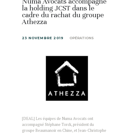
Numa Avocats accompagne
la holding JCST dans le
cadre du rachat du groupe
Athezza
23 NOVEMBRE 2019
OPÉRATIONS
[DEAL] Les équipes de Numa Avocats ont
accompagné Stéphane Torck, président du
groupe Beaumanoir en Chine, et Jean-Christophe