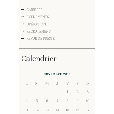
CARRIERE
EVÈNEMENTS
OPÉRATIONS
RECRUTEMENT
REVUE DE PRESSE
Calendrier
NOVEMBRE 2019
L
M
M
J
V
S
D
1
2
3
4
5
6
7
8
9
10
11
12
13
14
15
16
17