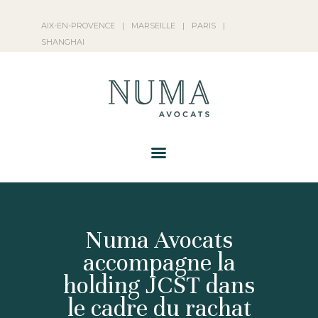
NUMA AVOCATS
AIX-EN-PROVENCE
|
MARSEILLE
|
PARIS
|
NOS ACTIVITÉS
SHANGHAI
NUMA AVOCATS
ACTUALITÉS
FRANÇAIS
Numa Avocats
accompagne la
holding JCST dans
le cadre du rachat