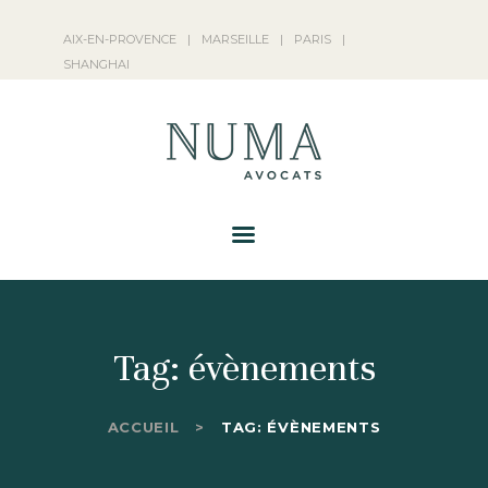
NUMA AVOCATS
AIX-EN-PROVENCE
|
MARSEILLE
|
PARIS
|
NOS ACTIVITÉS
SHANGHAI
NUMA AVOCATS
ACTUALITÉS
FRANÇAIS
Tag: évènements
ACCUEIL
TAG: ÉVÈNEMENTS