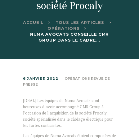
société Procaly
ACCUEIL
TOUS LES ARTICLES
OPÉRATIONS
NUMA AVOCATS CONSEILLE CMR
GROUP DANS LE CADRE...
6 JANVIER 2022
OPÉRATIONS REVUE DE
PRESSE
[DEAL] Les équipes de Numa Avocats sont
heureuses d’avoir accompagné CMR Group à
l’occasion de l’acquisition de la société Procaly,
société spécialisée dans le câblage électrique pour
les fortes contraintes.
Les équipes de Numa Avocats étaient composées de