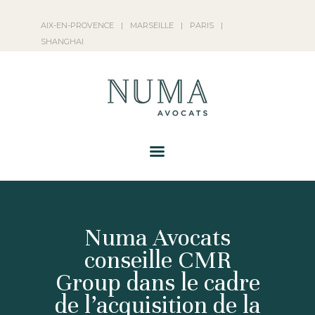
NUMA AVOCATS
AIX-EN-PROVENCE
|
MARSEILLE
|
PARIS
|
NOS ACTIVITÉS
SHANGHAI
NUMA AVOCATS
ACTUALITÉS
FRANÇAIS
Numa Avocats
conseille CMR
Group dans le cadre
de l’acquisition de la