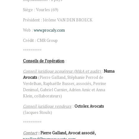
Siège : Vourles (69)
Président : Jérôme VAN DEN BROECK
Web :
www.procaly.com
Crédit : CMR Group
**********
Conseils de l’opération
:
Conseil juridique acquéreur (M&A et audit)
:
Numa
Avocats
(Pierre Galland, Stéphanie Perrod de
Verdelhan, Raphaëlle Busser, associés, Perrine
Denimal, Gabriel Curnier, Adrien Amic et Anna
Klein, collaborateurs)
Conseil juridique vendeurs
:
Octolex Avocats
(Jacques Stouls)
**********
Contact
: Pierre Galland, Avocat associé,
pgalland@numaavocats.com